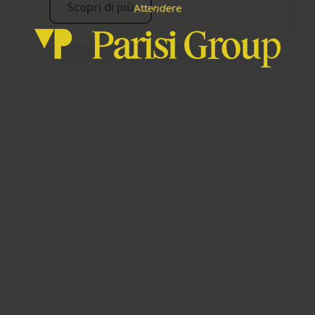
Scopri di più
e
n
A
d
t
e
t
r
e