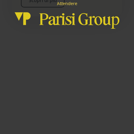
Scopri di più
e
A
e
t
t
n
r
e
d