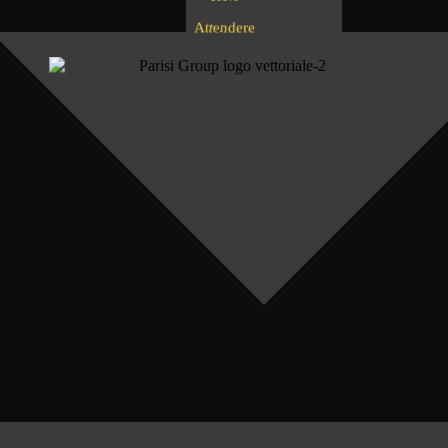
A
e
t
d
t
r
e
n
e