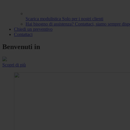
Scarica modulistica
Solo per i nostri clienti
Hai bisogno di assistenza?
Contattaci, siamo sempre dispo
Chiedi un preventivo
Contattaci
Benvenuti in
Scopri di più