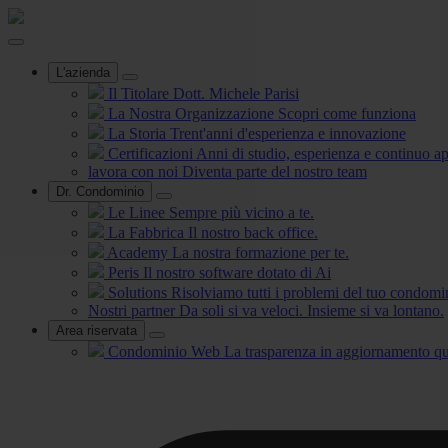
L'azienda
Il Titolare
Dott. Michele Parisi
La Nostra Organizzazione
Scopri come funziona
La Storia
Trent'anni d'esperienza e innovazione
Certificazioni
Anni di studio, esperienza e continuo 
lavora con noi
Diventa parte del nostro team
Dr. Condominio
Le Linee
Sempre più vicino a te.
La Fabbrica
Il nostro back office.
Academy
La nostra formazione per te.
Peris
Il nostro software dotato di Ai
Solutions
Risolviamo tutti i problemi del tuo condomi
Nostri partner
Da soli si va veloci. Insieme si va lontano.
Area riservata
Condominio Web
La trasparenza in aggiornamento qu