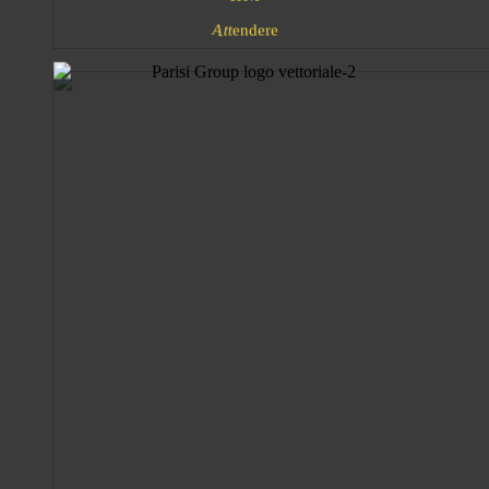
A
e
d
t
n
t
r
e
e