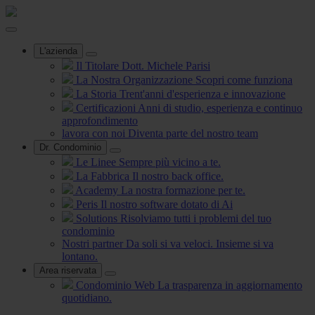
L'azienda
Il Titolare
Dott. Michele Parisi
La Nostra Organizzazione
Scopri come funziona
La Storia
Trent'anni d'esperienza e innovazione
Certificazioni
Anni di studio, esperienza e continuo
approfondimento
lavora con noi
Diventa parte del nostro team
Dr. Condominio
Le Linee
Sempre più vicino a te.
La Fabbrica
Il nostro back office.
Academy
La nostra formazione per te.
Peris
Il nostro software dotato di Ai
Solutions
Risolviamo tutti i problemi del tuo
condominio
Nostri partner
Da soli si va veloci. Insieme si va
lontano.
Area riservata
Condominio Web
La trasparenza in aggiornamento
quotidiano.