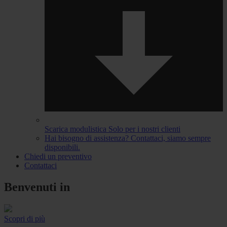
Scarica modulistica
Solo per i nostri clienti
Hai bisogno di assistenza?
Contattaci, siamo sempre
disponibili.
Chiedi un preventivo
Contattaci
Benvenuti in
Scopri di più