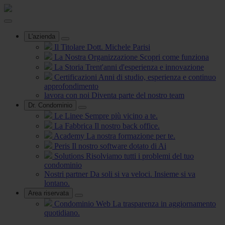
L'azienda
Il Titolare
Dott. Michele Parisi
La Nostra Organizzazione
Scopri come funziona
La Storia
Trent'anni d'esperienza e innovazione
Certificazioni
Anni di studio, esperienza e continuo
approfondimento
lavora con noi
Diventa parte del nostro team
Dr. Condominio
Le Linee
Sempre più vicino a te.
La Fabbrica
Il nostro back office.
Academy
La nostra formazione per te.
Peris
Il nostro software dotato di Ai
Solutions
Risolviamo tutti i problemi del tuo
condominio
Nostri partner
Da soli si va veloci. Insieme si va
lontano.
Area riservata
Condominio Web
La trasparenza in aggiornamento
quotidiano.