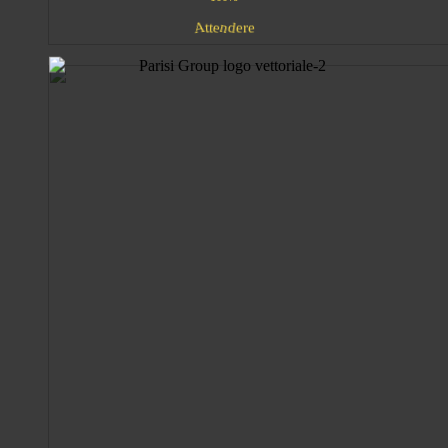
e
n
t
e
d
t
A
r
e