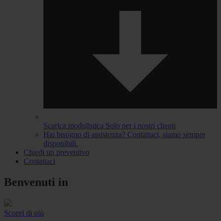
Scarica modulistica
Solo per i nostri clienti
Hai bisogno di assistenza?
Contattaci, siamo sempre
disponibili.
Chiedi un preventivo
Contattaci
Benvenuti in
Scopri di più