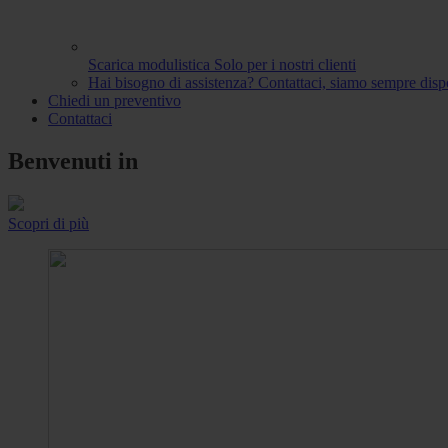
Scarica modulistica
Solo per i nostri clienti
Hai bisogno di assistenza?
Contattaci, siamo sempre dispo
Chiedi un preventivo
Contattaci
Benvenuti in
Scopri di più