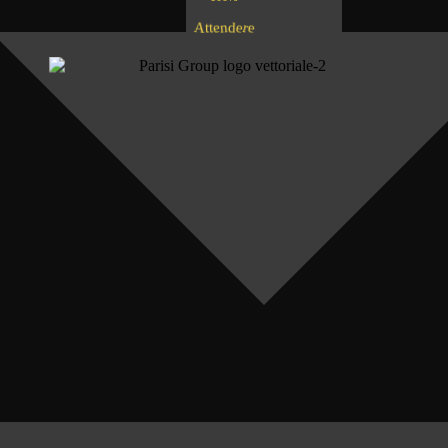
n
d
A
e
e
t
r
e
t