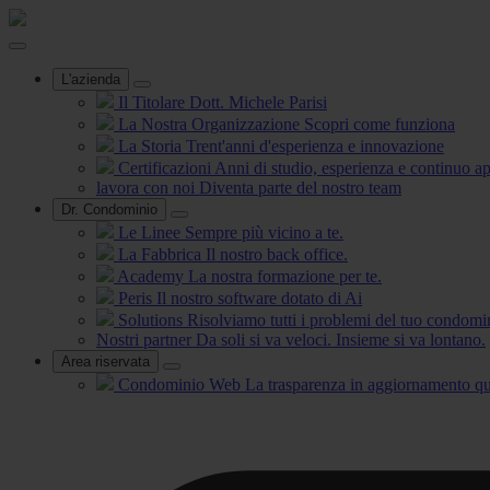
L'azienda
Il Titolare
Dott. Michele Parisi
La Nostra Organizzazione
Scopri come funziona
La Storia
Trent'anni d'esperienza e innovazione
Certificazioni
Anni di studio, esperienza e continuo 
lavora con noi
Diventa parte del nostro team
Dr. Condominio
Le Linee
Sempre più vicino a te.
La Fabbrica
Il nostro back office.
Academy
La nostra formazione per te.
Peris
Il nostro software dotato di Ai
Solutions
Risolviamo tutti i problemi del tuo condomi
Nostri partner
Da soli si va veloci. Insieme si va lontano.
Area riservata
Condominio Web
La trasparenza in aggiornamento qu