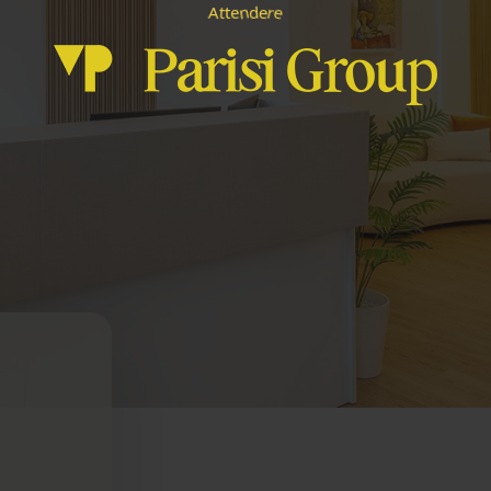
e
d
n
r
e
t
t
A
e