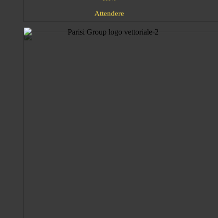
e
d
A
r
n
t
t
e
e