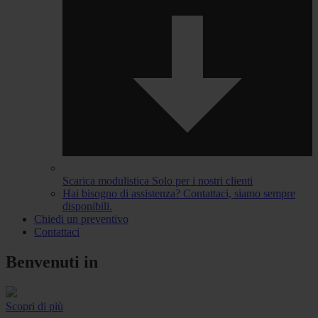
Scarica modulistica
Solo per i nostri clienti
Hai bisogno di assistenza?
Contattaci, siamo sempre
disponibili.
Chiedi un preventivo
Contattaci
Benvenuti in
Scopri di più