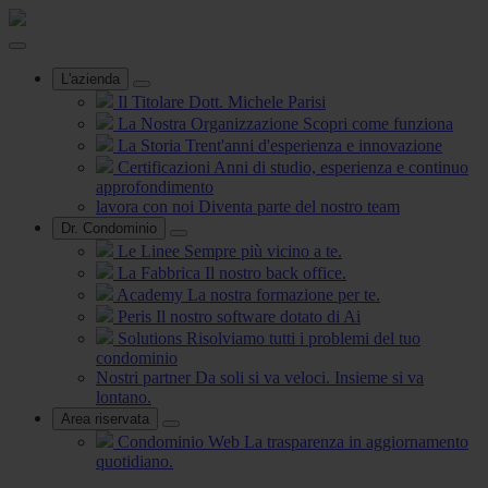
L'azienda
Il Titolare
Dott. Michele Parisi
La Nostra Organizzazione
Scopri come funziona
La Storia
Trent'anni d'esperienza e innovazione
Certificazioni
Anni di studio, esperienza e continuo
approfondimento
lavora con noi
Diventa parte del nostro team
Dr. Condominio
Le Linee
Sempre più vicino a te.
La Fabbrica
Il nostro back office.
Academy
La nostra formazione per te.
Peris
Il nostro software dotato di Ai
Solutions
Risolviamo tutti i problemi del tuo
condominio
Nostri partner
Da soli si va veloci. Insieme si va
lontano.
Area riservata
Condominio Web
La trasparenza in aggiornamento
quotidiano.