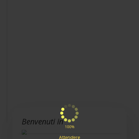
Benvenuti in
100%
e
n
A
d
t
e
t
r
e