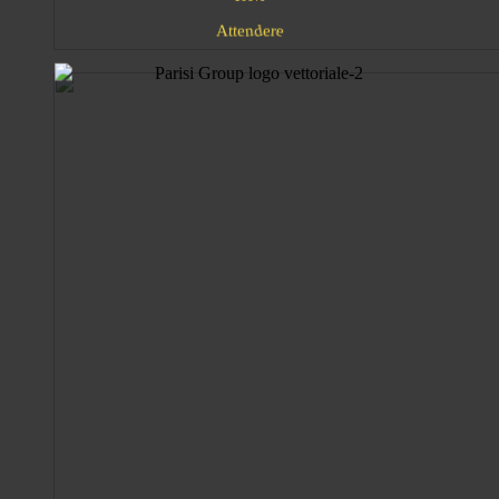
e
e
e
A
r
d
n
t
t