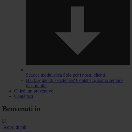
Scarica modulistica
Solo per i nostri clienti
Hai bisogno di assistenza?
Contattaci, siamo sempre
disponibili.
Chiedi un preventivo
Contattaci
Benvenuti in
Scopri di più