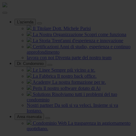
L'azienda
Il Titolare
Dott. Michele Parisi
La Nostra Organizzazione
Scopri come funziona
La Storia
Trent'anni d'esperienza e innovazione
Certificazioni
Anni di studio, esperienza e continuo
approfondimento
lavora con noi
Diventa parte del nostro team
Dr. Condominio
Le Linee
Sempre più vicino a te.
La Fabbrica
Il nostro back office.
Academy
La nostra formazione per te.
Peris
Il nostro software dotato di Ai
Solutions
Risolviamo tutti i problemi del tuo
condominio
Nostri partner
Da soli si va veloci. Insieme si va
lontano.
Area riservata
Condominio Web
La trasparenza in aggiornamento
quotidiano.