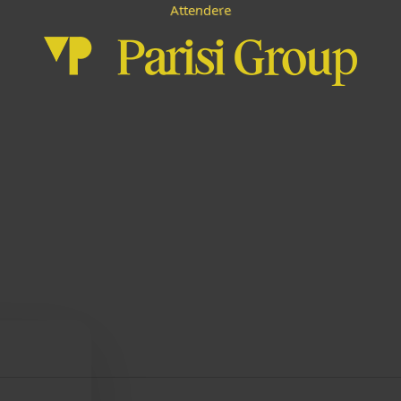
d
e
n
e
t
r
t
A
e