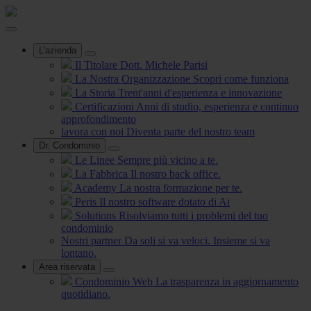
L'azienda
Il Titolare
Dott. Michele Parisi
La Nostra Organizzazione
Scopri come funziona
La Storia
Trent'anni d'esperienza e innovazione
Certificazioni
Anni di studio, esperienza e continuo
approfondimento
lavora con noi
Diventa parte del nostro team
Dr. Condominio
Le Linee
Sempre più vicino a te.
La Fabbrica
Il nostro back office.
Academy
La nostra formazione per te.
Peris
Il nostro software dotato di Ai
Solutions
Risolviamo tutti i problemi del tuo
condominio
Nostri partner
Da soli si va veloci. Insieme si va
lontano.
Area riservata
Condominio Web
La trasparenza in aggiornamento
quotidiano.