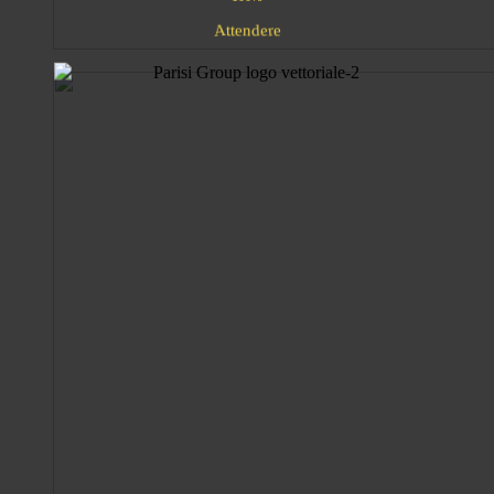
d
e
n
e
t
r
A
t
e