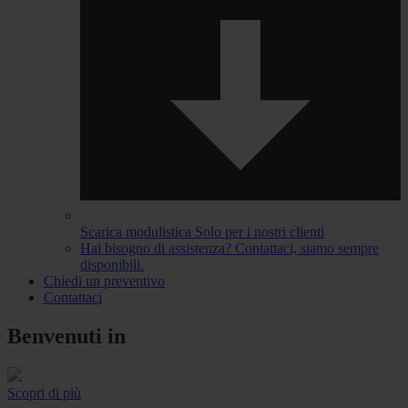
Scarica modulistica
Solo per i nostri clienti
Hai bisogno di assistenza?
Contattaci, siamo sempre
disponibili.
Chiedi un preventivo
Contattaci
Benvenuti in
Scopri di più