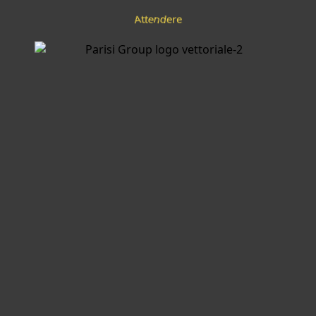
A
e
t
t
e
r
e
n
d