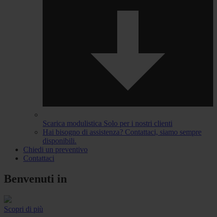
Scarica modulistica
Solo per i nostri clienti
Hai bisogno di assistenza?
Contattaci, siamo sempre
disponibili.
Chiedi un preventivo
Contattaci
Benvenuti in
Scopri di più