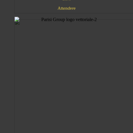
d
n
e
A
t
r
t
e
e