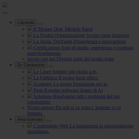
L'azienda
Il Titolare
Dott. Michele Parisi
La Nostra Organizzazione
Scopri come funziona
La Storia
Trent'anni d'esperienza e innovazione
Certificazioni
Anni di studio, esperienza e continuo
approfondimento
lavora con noi
Diventa parte del nostro team
Dr. Condominio
Le Linee
Sempre più vicino a te.
La Fabbrica
Il nostro back office.
Academy
La nostra formazione per te.
Peris
Il nostro software dotato di Ai
Solutions
Risolviamo tutti i problemi del tuo
condominio
Nostri partner
Da soli si va veloci. Insieme si va
lontano.
Area riservata
Condominio Web
La trasparenza in aggiornamento
quotidiano.