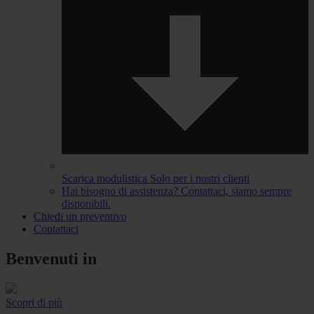
Scarica modulistica
Solo per i nostri clienti
Hai bisogno di assistenza?
Contattaci, siamo sempre
disponibili.
Chiedi un preventivo
Contattaci
Benvenuti in
Scopri di più