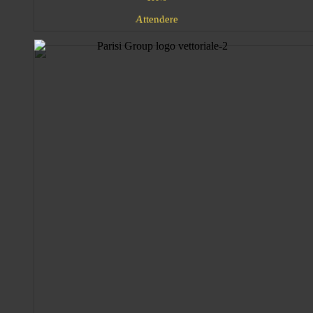
e
n
e
r
t
e
t
d
A