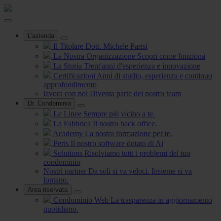
L'azienda
Il Titolare
Dott. Michele Parisi
La Nostra Organizzazione
Scopri come funziona
La Storia
Trent'anni d'esperienza e innovazione
Certificazioni
Anni di studio, esperienza e continuo
approfondimento
lavora con noi
Diventa parte del nostro team
Dr. Condominio
Le Linee
Sempre più vicino a te.
La Fabbrica
Il nostro back office.
Academy
La nostra formazione per te.
Peris
Il nostro software dotato di Ai
Solutions
Risolviamo tutti i problemi del tuo
condominio
Nostri partner
Da soli si va veloci. Insieme si va
lontano.
Area riservata
Condominio Web
La trasparenza in aggiornamento
quotidiano.