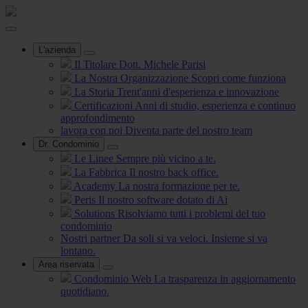
L'azienda
Il Titolare
Dott. Michele Parisi
La Nostra Organizzazione
Scopri come funziona
La Storia
Trent'anni d'esperienza e innovazione
Certificazioni
Anni di studio, esperienza e continuo
approfondimento
lavora con noi
Diventa parte del nostro team
Dr. Condominio
Le Linee
Sempre più vicino a te.
La Fabbrica
Il nostro back office.
Academy
La nostra formazione per te.
Peris
Il nostro software dotato di Ai
Solutions
Risolviamo tutti i problemi del tuo
condominio
Nostri partner
Da soli si va veloci. Insieme si va
lontano.
Area riservata
Condominio Web
La trasparenza in aggiornamento
quotidiano.