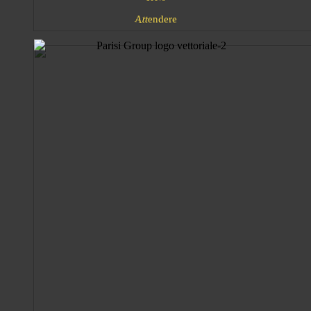
A
e
d
t
n
e
t
r
e