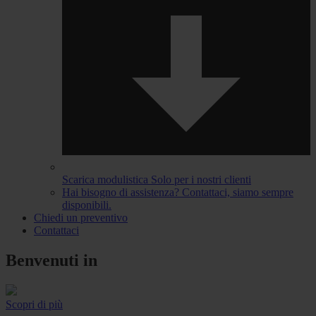
Scarica modulistica
Solo per i nostri clienti
Hai bisogno di assistenza?
Contattaci, siamo sempre
disponibili.
Chiedi un preventivo
Contattaci
Benvenuti in
Scopri di più