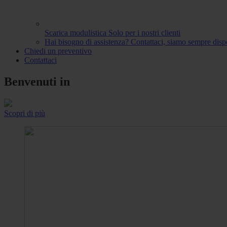
Scarica modulistica
Solo per i nostri clienti
Hai bisogno di assistenza?
Contattaci, siamo sempre dispo
Chiedi un preventivo
Contattaci
Benvenuti in
Scopri di più