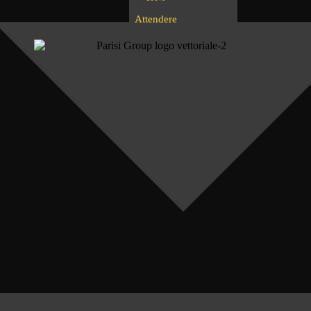
e
A
e
d
r
e
t
n
t