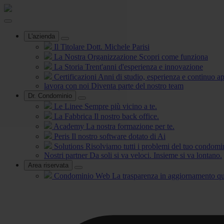
L'azienda
Il Titolare
Dott. Michele Parisi
La Nostra Organizzazione
Scopri come funziona
La Storia
Trent'anni d'esperienza e innovazione
Certificazioni
Anni di studio, esperienza e continuo 
lavora con noi
Diventa parte del nostro team
Dr. Condominio
Le Linee
Sempre più vicino a te.
La Fabbrica
Il nostro back office.
Academy
La nostra formazione per te.
Peris
Il nostro software dotato di Ai
Solutions
Risolviamo tutti i problemi del tuo condomi
Nostri partner
Da soli si va veloci. Insieme si va lontano.
Area riservata
Condominio Web
La trasparenza in aggiornamento qu