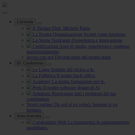
L'azienda
Il Titolare
Dott. Michele Parisi
La Nostra Organizzazione
Scopri come funziona
La Storia
Trent'anni d'esperienza e innovazione
Certificazioni
Anni di studio, esperienza e continuo
approfondimento
lavora con noi
Diventa parte del nostro team
Dr. Condominio
Le Linee
Sempre più vicino a te.
La Fabbrica
Il nostro back office.
Academy
La nostra formazione per te.
Peris
Il nostro software dotato di Ai
Solutions
Risolviamo tutti i problemi del tuo
condominio
Nostri partner
Da soli si va veloci. Insieme si va
lontano.
Area riservata
Condominio Web
La trasparenza in aggiornamento
quotidiano.