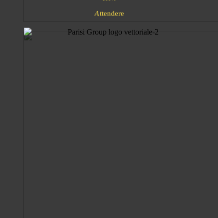
A
n
e
d
e
r
t
e
t