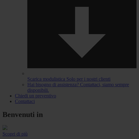
Scarica modulistica
Solo per i nostri clienti
Hai bisogno di assistenza?
Contattaci, siamo sempre
disponibili.
Chiedi un preventivo
Contattaci
Benvenuti in
Scopri di più