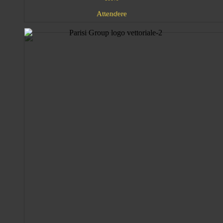
A
n
d
e
e
t
e
t
r