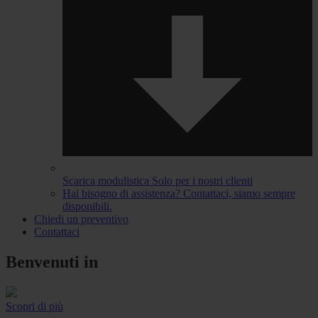
Scarica modulistica
Solo per i nostri clienti
Hai bisogno di assistenza?
Contattaci, siamo sempre
disponibili.
Chiedi un preventivo
Contattaci
Benvenuti in
Scopri di più