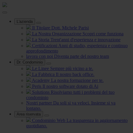
L'azienda
Il Titolare
Dott. Michele Parisi
La Nostra Organizzazione
Scopri come funziona
La Storia
Trent'anni d'esperienza e innovazione
Certificazioni
Anni di studio, esperienza e continuo
approfondimento
lavora con noi
Diventa parte del nostro team
Dr. Condominio
Le Linee
Sempre più vicino a te.
La Fabbrica
Il nostro back office.
Academy
La nostra formazione per te.
Peris
Il nostro software dotato di Ai
Solutions
Risolviamo tutti i problemi del tuo
condominio
Nostri partner
Da soli si va veloci. Insieme si va
lontano.
Area riservata
Condominio Web
La trasparenza in aggiornamento
quotidiano.