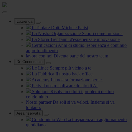
L'azienda
Il Titolare
Dott. Michele Parisi
La Nostra Organizzazione
Scopri come funziona
La Storia
Trent'anni d'esperienza e innovazione
Certificazioni
Anni di studio, esperienza e continuo
approfondimento
lavora con noi
Diventa parte del nostro team
Dr. Condominio
Le Linee
Sempre più vicino a te.
La Fabbrica
Il nostro back office.
Academy
La nostra formazione per te.
Peris
Il nostro software dotato di Ai
Solutions
Risolviamo tutti i problemi del tuo
condominio
Nostri partner
Da soli si va veloci. Insieme si va
lontano.
Area riservata
Condominio Web
La trasparenza in aggiornamento
quotidiano.