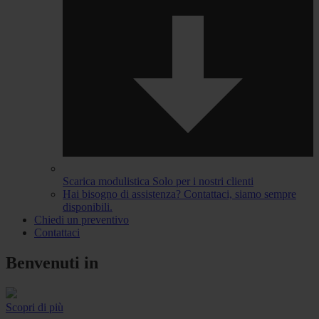
Scarica modulistica
Solo per i nostri clienti
Hai bisogno di assistenza?
Contattaci, siamo sempre
disponibili.
Chiedi un preventivo
Contattaci
Benvenuti in
Scopri di più