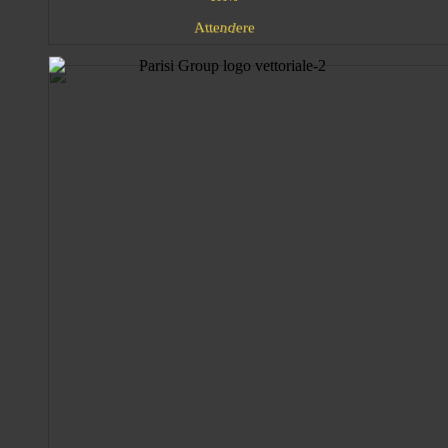
A
e
n
d
t
e
e
r
t