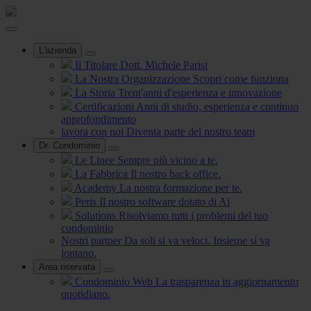
L'azienda
Il Titolare
Dott. Michele Parisi
La Nostra Organizzazione
Scopri come funziona
La Storia
Trent'anni d'esperienza e innovazione
Certificazioni
Anni di studio, esperienza e continuo
approfondimento
lavora con noi
Diventa parte del nostro team
Dr. Condominio
Le Linee
Sempre più vicino a te.
La Fabbrica
Il nostro back office.
Academy
La nostra formazione per te.
Peris
Il nostro software dotato di Ai
Solutions
Risolviamo tutti i problemi del tuo
condominio
Nostri partner
Da soli si va veloci. Insieme si va
lontano.
Area riservata
Condominio Web
La trasparenza in aggiornamento
quotidiano.