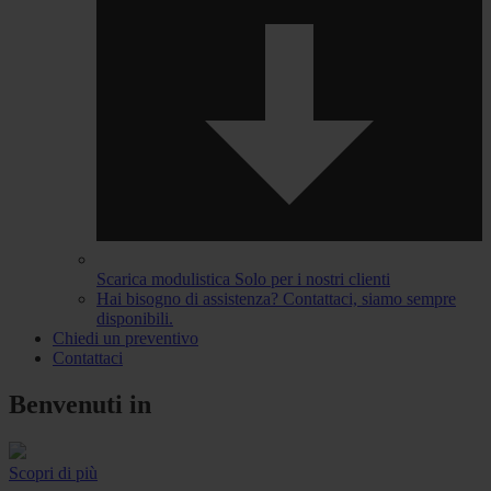
Scarica modulistica
Solo per i nostri clienti
Hai bisogno di assistenza?
Contattaci, siamo sempre
disponibili.
Chiedi un preventivo
Contattaci
Benvenuti in
Scopri di più