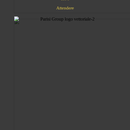
e
d
e
r
e
t
A
t
n