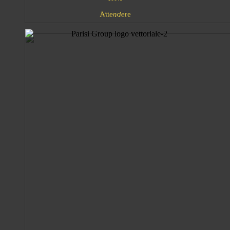
A
e
n
d
t
e
e
r
t