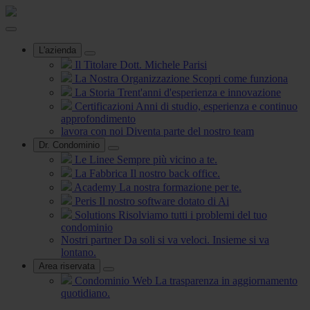
L'azienda
Il Titolare
Dott. Michele Parisi
La Nostra Organizzazione
Scopri come funziona
La Storia
Trent'anni d'esperienza e innovazione
Certificazioni
Anni di studio, esperienza e continuo
approfondimento
lavora con noi
Diventa parte del nostro team
Dr. Condominio
Le Linee
Sempre più vicino a te.
La Fabbrica
Il nostro back office.
Academy
La nostra formazione per te.
Peris
Il nostro software dotato di Ai
Solutions
Risolviamo tutti i problemi del tuo
condominio
Nostri partner
Da soli si va veloci. Insieme si va
lontano.
Area riservata
Condominio Web
La trasparenza in aggiornamento
quotidiano.