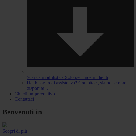
Scarica modulistica
Solo per i nostri clienti
Hai bisogno di assistenza?
Contattaci, siamo sempre
disponibili.
Chiedi un preventivo
Contattaci
Benvenuti in
Scopri di più