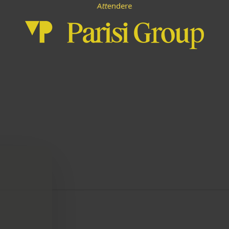
A
e
t
d
n
t
r
e
e