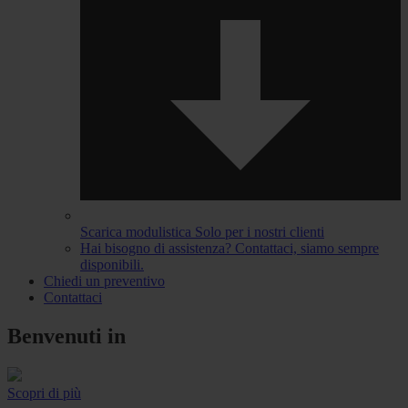
Scarica modulistica
Solo per i nostri clienti
Hai bisogno di assistenza?
Contattaci, siamo sempre
disponibili.
Chiedi un preventivo
Contattaci
Benvenuti in
Scopri di più