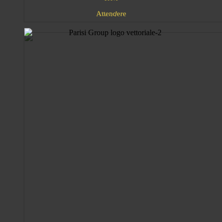
A
n
d
e
e
t
e
t
r