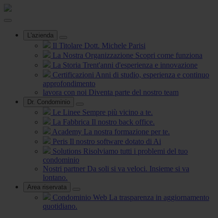
L'azienda
Il Titolare
Dott. Michele Parisi
La Nostra Organizzazione
Scopri come funziona
La Storia
Trent'anni d'esperienza e innovazione
Certificazioni
Anni di studio, esperienza e continuo
approfondimento
lavora con noi
Diventa parte del nostro team
Dr. Condominio
Le Linee
Sempre più vicino a te.
La Fabbrica
Il nostro back office.
Academy
La nostra formazione per te.
Peris
Il nostro software dotato di Ai
Solutions
Risolviamo tutti i problemi del tuo
condominio
Nostri partner
Da soli si va veloci. Insieme si va
lontano.
Area riservata
Condominio Web
La trasparenza in aggiornamento
quotidiano.