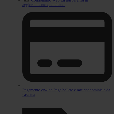
Condominio Web
La trasparenza in
aggiornamento quotidiano.
Pagamento on-line
Paga bollete e rate condominiale da
casa tua