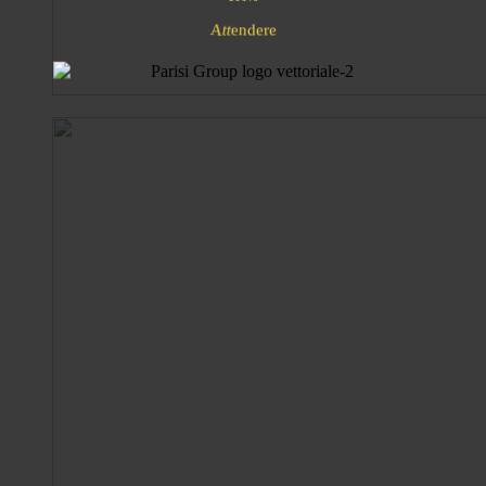
A
n
d
e
e
t
e
t
r