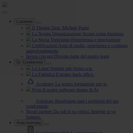
L'azienda
Il Titolare
Dott. Michele Parisi
La Nostra Organizzazione
Scopri come funziona
La Storia
Trent'anni d'esperienza e innovazione
Certificazioni
Anni di studio, esperienza e continuo
approfondimento
lavora con noi
Diventa parte del nostro team
Dr. Condominio
Le Linee
Sempre più vicino a te.
La Fabbrica
Il nostro back office.
Academy
La nostra formazione per te.
Peris
Il nostro software dotato di Ai
Solutions
Risolviamo tutti i problemi del tuo
condominio
Nostri partner
Da soli si va veloci. Insieme si va
lontano.
Area riservata