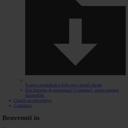
Scarica modulistica
Solo per i nostri clienti
Hai bisogno di assistenza?
Contattaci, siamo sempre
disponibili.
Chiedi un preventivo
Contattaci
Benvenuti in