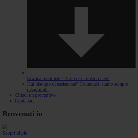
Scarica modulistica
Solo per i nostri clienti
Hai bisogno di assistenza?
Contattaci, siamo sempre
disponibili.
Chiedi un preventivo
Contattaci
Benvenuti in
Scopri di più