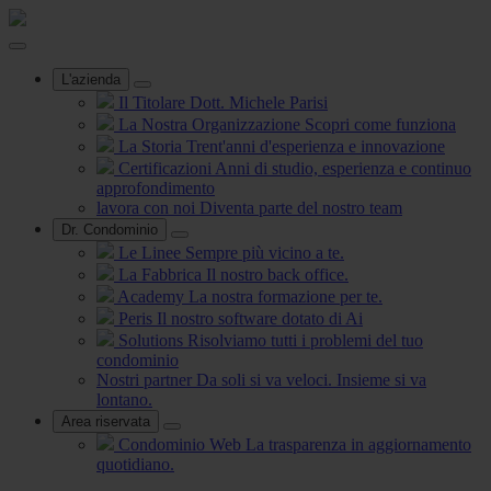
L'azienda
Il Titolare
Dott. Michele Parisi
La Nostra Organizzazione
Scopri come funziona
La Storia
Trent'anni d'esperienza e innovazione
Certificazioni
Anni di studio, esperienza e continuo
approfondimento
lavora con noi
Diventa parte del nostro team
Dr. Condominio
Le Linee
Sempre più vicino a te.
La Fabbrica
Il nostro back office.
Academy
La nostra formazione per te.
Peris
Il nostro software dotato di Ai
Solutions
Risolviamo tutti i problemi del tuo
condominio
Nostri partner
Da soli si va veloci. Insieme si va
lontano.
Area riservata
Condominio Web
La trasparenza in aggiornamento
quotidiano.