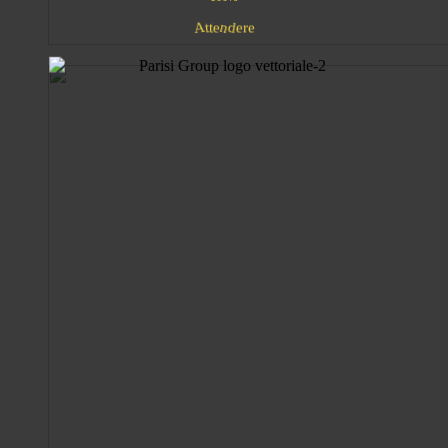
e
n
t
e
d
t
A
r
e