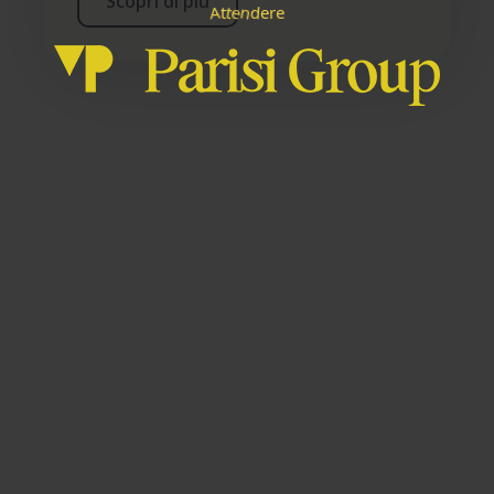
Scopri di più
e
n
t
e
t
A
r
e
d