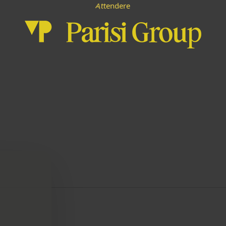
n
e
A
r
d
e
e
t
t