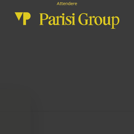
d
e
n
r
t
t
A
e
e