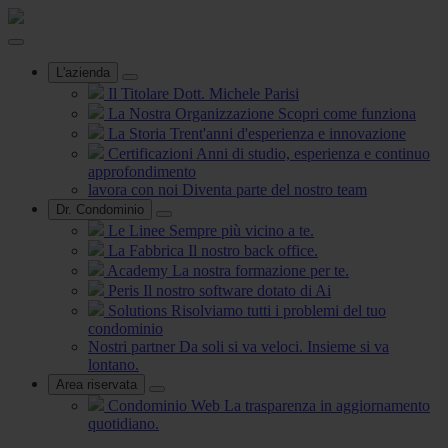
L'azienda
Il Titolare
Dott. Michele Parisi
La Nostra Organizzazione
Scopri come funziona
La Storia
Trent'anni d'esperienza e innovazione
Certificazioni
Anni di studio, esperienza e continuo
approfondimento
lavora con noi
Diventa parte del nostro team
Dr. Condominio
Le Linee
Sempre più vicino a te.
La Fabbrica
Il nostro back office.
Academy
La nostra formazione per te.
Peris
Il nostro software dotato di Ai
Solutions
Risolviamo tutti i problemi del tuo
condominio
Nostri partner
Da soli si va veloci. Insieme si va
lontano.
Area riservata
Condominio Web
La trasparenza in aggiornamento
quotidiano.