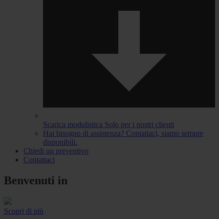
Scarica modulistica
Solo per i nostri clienti
Hai bisogno di assistenza?
Contattaci, siamo sempre
disponibili.
Chiedi un preventivo
Contattaci
Benvenuti in
Scopri di più