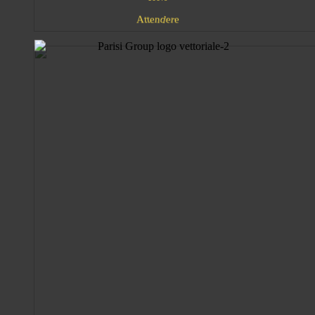
n
A
d
e
e
t
e
r
t