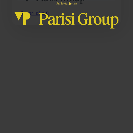
e
n
t
e
t
d
A
r
e
Scopri di più