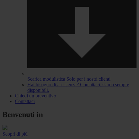
Scarica modulistica
Solo per i nostri clienti
Hai bisogno di assistenza?
Contattaci, siamo sempre
disponibili.
Chiedi un preventivo
Contattaci
Benvenuti in
Scopri di più