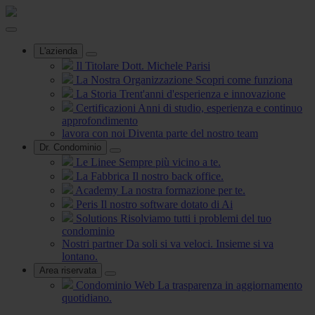
L'azienda
Il Titolare
Dott. Michele Parisi
La Nostra Organizzazione
Scopri come funziona
La Storia
Trent'anni d'esperienza e innovazione
Certificazioni
Anni di studio, esperienza e continuo
approfondimento
lavora con noi
Diventa parte del nostro team
Dr. Condominio
Le Linee
Sempre più vicino a te.
La Fabbrica
Il nostro back office.
Academy
La nostra formazione per te.
Peris
Il nostro software dotato di Ai
Solutions
Risolviamo tutti i problemi del tuo
condominio
Nostri partner
Da soli si va veloci. Insieme si va
lontano.
Area riservata
Condominio Web
La trasparenza in aggiornamento
quotidiano.