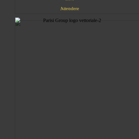
e
n
t
e
d
t
A
r
e