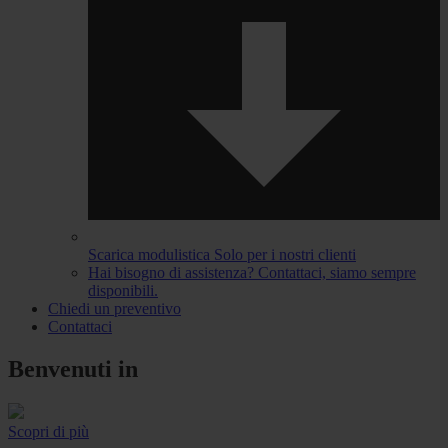
Scarica modulistica
Solo per i nostri clienti
Hai bisogno di assistenza?
Contattaci, siamo sempre
disponibili.
Chiedi un preventivo
Contattaci
Benvenuti in
Scopri di più