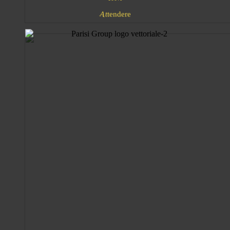
A
d
n
e
e
t
e
r
t