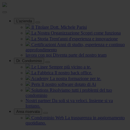
L'azienda
Il Titolare
Dott. Michele Parisi
La Nostra Organizzazione
Scopri come funziona
La Storia
Trent'anni d'esperienza e innovazione
Certificazioni
Anni di studio, esperienza e continuo
approfondimento
lavora con noi
Diventa parte del nostro team
Dr. Condominio
Le Linee
Sempre più vicino a te.
La Fabbrica
Il nostro back office.
Academy
La nostra formazione per te.
Peris
Il nostro software dotato di Ai
Solutions
Risolviamo tutti i problemi del tuo
condominio
Nostri partner
Da soli si va veloci. Insieme si va
lontano.
Area riservata
Condominio Web
La trasparenza in aggiornamento
quotidiano.