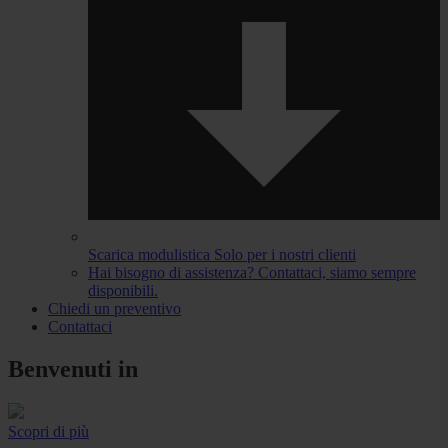
Scarica modulistica
Solo per i nostri clienti
Hai bisogno di assistenza?
Contattaci, siamo sempre
disponibili.
Chiedi un preventivo
Contattaci
Benvenuti in
Scopri di più