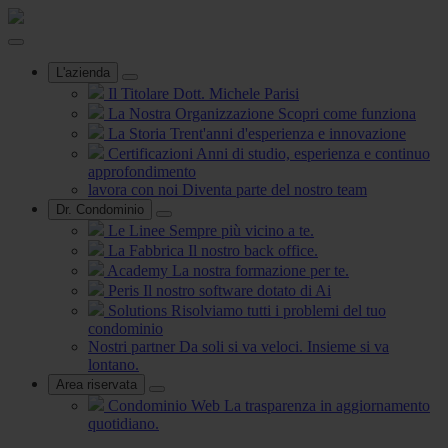
L'azienda
Il Titolare
Dott. Michele Parisi
La Nostra Organizzazione
Scopri come funziona
La Storia
Trent'anni d'esperienza e innovazione
Certificazioni
Anni di studio, esperienza e continuo
approfondimento
lavora con noi
Diventa parte del nostro team
Dr. Condominio
Le Linee
Sempre più vicino a te.
La Fabbrica
Il nostro back office.
Academy
La nostra formazione per te.
Peris
Il nostro software dotato di Ai
Solutions
Risolviamo tutti i problemi del tuo
condominio
Nostri partner
Da soli si va veloci. Insieme si va
lontano.
Area riservata
Condominio Web
La trasparenza in aggiornamento
quotidiano.