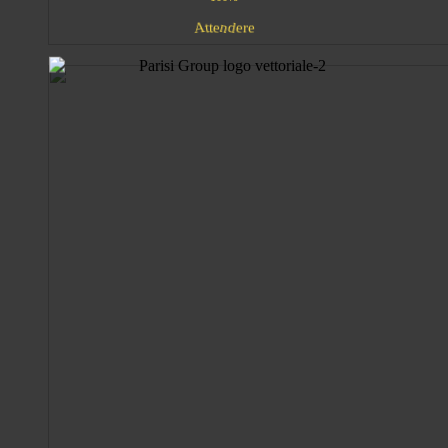
e
n
t
e
d
t
A
r
e