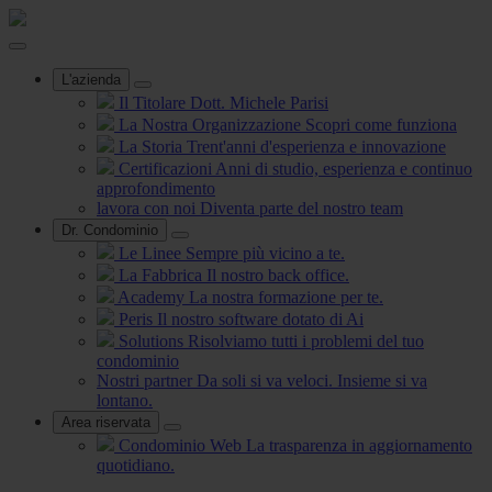
L'azienda
Il Titolare
Dott. Michele Parisi
La Nostra Organizzazione
Scopri come funziona
La Storia
Trent'anni d'esperienza e innovazione
Certificazioni
Anni di studio, esperienza e continuo
approfondimento
lavora con noi
Diventa parte del nostro team
Dr. Condominio
Le Linee
Sempre più vicino a te.
La Fabbrica
Il nostro back office.
Academy
La nostra formazione per te.
Peris
Il nostro software dotato di Ai
Solutions
Risolviamo tutti i problemi del tuo
condominio
Nostri partner
Da soli si va veloci. Insieme si va
lontano.
Area riservata
Condominio Web
La trasparenza in aggiornamento
quotidiano.