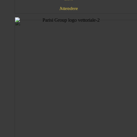
e
n
A
d
t
e
t
r
e