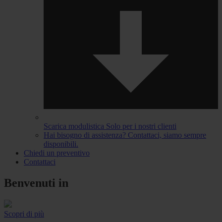
Scarica modulistica
Solo per i nostri clienti
Hai bisogno di assistenza?
Contattaci, siamo sempre
disponibili.
Chiedi un preventivo
Contattaci
Benvenuti in
Scopri di più