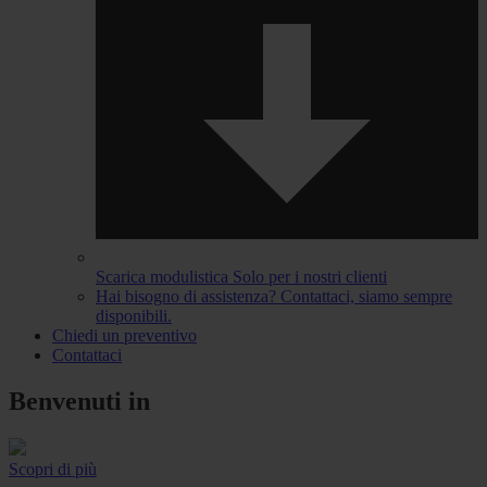
Scarica modulistica
Solo per i nostri clienti
Hai bisogno di assistenza?
Contattaci, siamo sempre
disponibili.
Chiedi un preventivo
Contattaci
Benvenuti in
Scopri di più