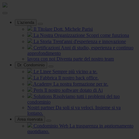
L'azienda
Il Titolare
Dott. Michele Parisi
La Nostra Organizzazione
Scopri come funziona
La Storia
Trent'anni d'esperienza e innovazione
Certificazioni
Anni di studio, esperienza e continuo
approfondimento
lavora con noi
Diventa parte del nostro team
Dr. Condominio
Le Linee
Sempre più vicino a te.
La Fabbrica
Il nostro back office.
Academy
La nostra formazione per te.
Peris
Il nostro software dotato di Ai
Solutions
Risolviamo tutti i problemi del tuo
condominio
Nostri partner
Da soli si va veloci. Insieme si va
lontano.
Area riservata
Condominio Web
La trasparenza in aggiornamento
quotidiano.