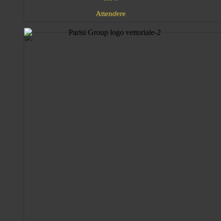
n
A
d
e
e
t
e
r
t