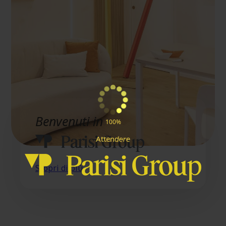
Benvenuti in
100%
e
n
A
t
d
e
t
r
e
Scopri di più