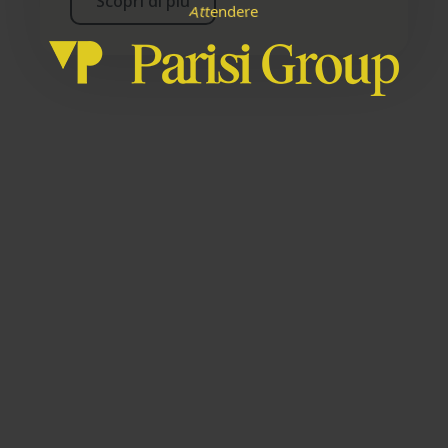
Scopri di più
A
d
e
n
t
e
e
t
r