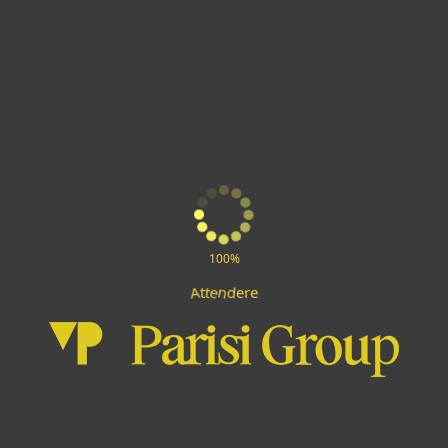
100%
e
n
A
d
t
e
e
r
t