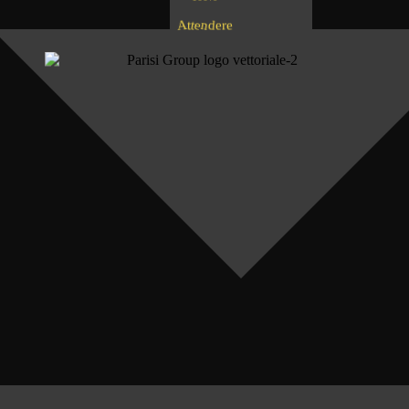
A
t
e
t
r
e
d
e
n