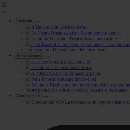
L'azienda
Il Titolare
Dott. Michele Parisi
La Nostra Organizzazione
Scopri come funziona
La Storia
Trent'anni d'esperienza e innovazione
Certificazioni
Anni di studio, esperienza e continuo 
lavora con noi
Diventa parte del nostro team
Dr. Condominio
Le Linee
Sempre più vicino a te.
La Fabbrica
Il nostro back office.
Academy
La nostra formazione per te.
Peris
Il nostro software dotato di Ai
Solutions
Risolviamo tutti i problemi del tuo condomi
Nostri partner
Da soli si va veloci. Insieme si va lontano.
Area riservata
Condominio Web
La trasparenza in aggiornamento qu