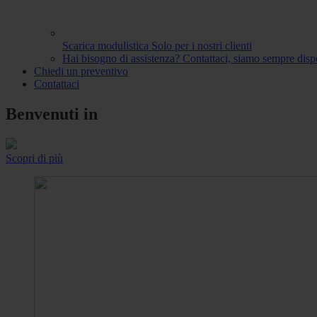
Scarica modulistica
Solo per i nostri clienti
Hai bisogno di assistenza?
Contattaci, siamo sempre dispo
Chiedi un preventivo
Contattaci
Benvenuti in
Scopri di più