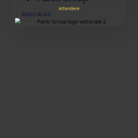
e
d
e
r
e
t
t
A
n
Scopri di più