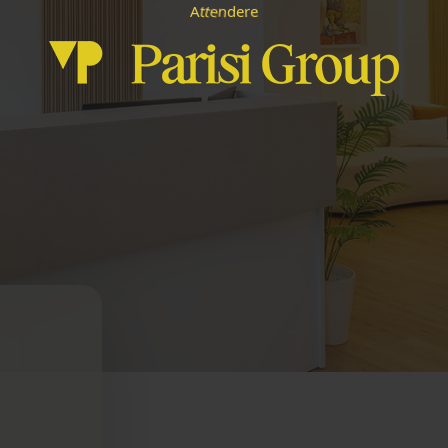
e
n
t
e
t
d
A
r
e