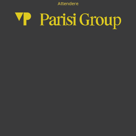
e
d
e
A
e
t
n
r
t