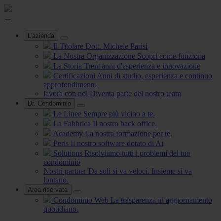
L'azienda
Il Titolare
Dott. Michele Parisi
La Nostra Organizzazione
Scopri come funziona
La Storia
Trent'anni d'esperienza e innovazione
Certificazioni
Anni di studio, esperienza e continuo
approfondimento
lavora con noi
Diventa parte del nostro team
Dr. Condominio
Le Linee
Sempre più vicino a te.
La Fabbrica
Il nostro back office.
Academy
La nostra formazione per te.
Peris
Il nostro software dotato di Ai
Solutions
Risolviamo tutti i problemi del tuo
condominio
Nostri partner
Da soli si va veloci. Insieme si va
lontano.
Area riservata
Condominio Web
La trasparenza in aggiornamento
quotidiano.