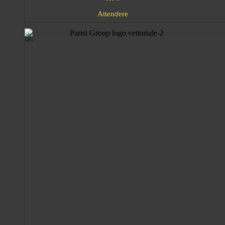
n
A
d
e
e
t
e
r
t