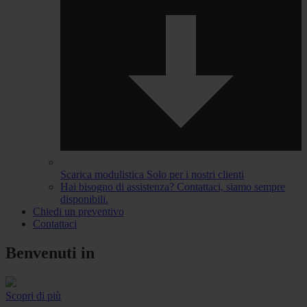
Scarica modulistica
Solo per i nostri clienti
Hai bisogno di assistenza?
Contattaci, siamo sempre
disponibili.
Chiedi un preventivo
Contattaci
Benvenuti in
Scopri di più