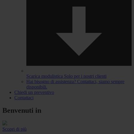
Scarica modulistica
Solo per i nostri clienti
Hai bisogno di assistenza?
Contattaci, siamo sempre
disponibili.
Chiedi un preventivo
Contattaci
Benvenuti in
Scopri di più