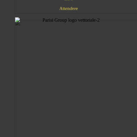
d
e
n
A
r
t
t
e
e