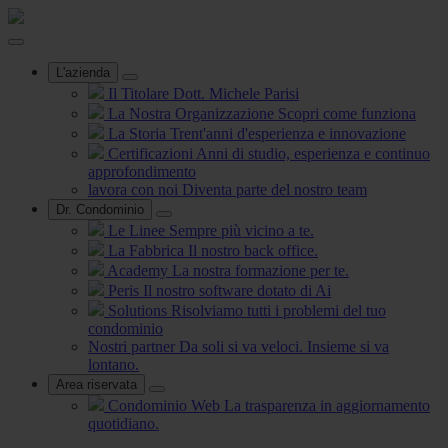
L'azienda
Il Titolare
Dott. Michele Parisi
La Nostra Organizzazione
Scopri come funziona
La Storia
Trent'anni d'esperienza e innovazione
Certificazioni
Anni di studio, esperienza e continuo
approfondimento
lavora con noi
Diventa parte del nostro team
Dr. Condominio
Le Linee
Sempre più vicino a te.
La Fabbrica
Il nostro back office.
Academy
La nostra formazione per te.
Peris
Il nostro software dotato di Ai
Solutions
Risolviamo tutti i problemi del tuo
condominio
Nostri partner
Da soli si va veloci. Insieme si va
lontano.
Area riservata
Condominio Web
La trasparenza in aggiornamento
quotidiano.