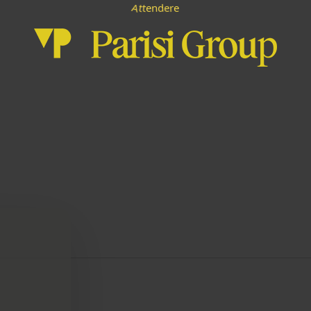
n
e
A
r
d
e
e
t
t