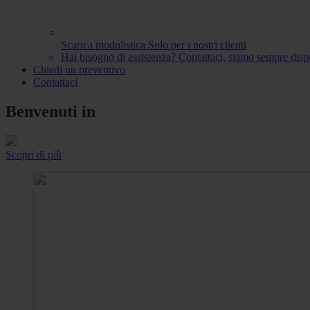
Scarica modulistica
Solo per i nostri clienti
Hai bisogno di assistenza?
Contattaci, siamo sempre dispo
Chiedi un preventivo
Contattaci
Benvenuti in
Scopri di più