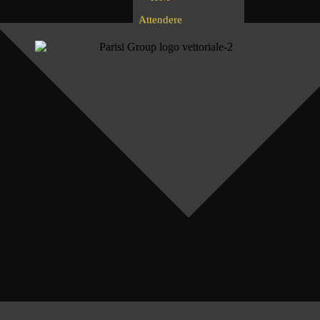
d
e
n
r
e
t
t
e
A