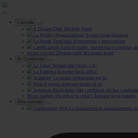
L'azienda
Il Titolare
Dott. Michele Parisi
La Nostra Organizzazione
Scopri come funziona
La Storia
Trent'anni d'esperienza e innovazione
Certificazioni
Anni di studio, esperienza e continuo 
lavora con noi
Diventa parte del nostro team
Dr. Condominio
Le Linee
Sempre più vicino a te.
La Fabbrica
Il nostro back office.
Academy
La nostra formazione per te.
Peris
Il nostro software dotato di Ai
Solutions
Risolviamo tutti i problemi del tuo condomi
Nostri partner
Da soli si va veloci. Insieme si va lontano.
Area riservata
Condominio Web
La trasparenza in aggiornamento qu