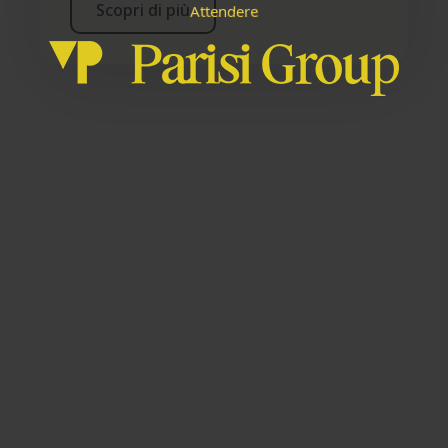
Scopri di più
e
n
r
A
e
t
e
d
t