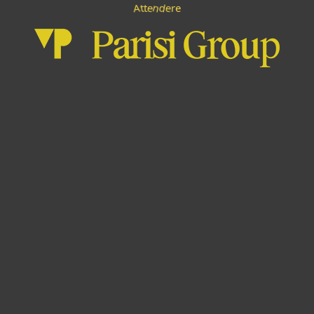
n
A
d
e
e
t
t
e
r