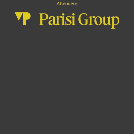
e
e
d
r
e
t
A
t
n